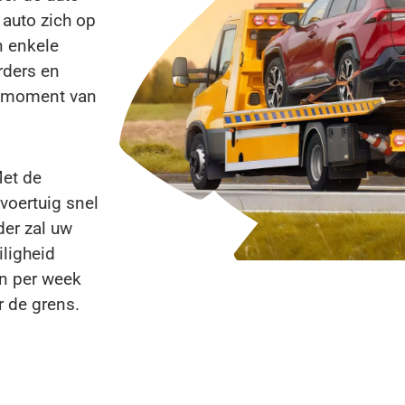
 auto zich op
n enkele
rders en
r moment van
Met de
voertuig snel
der zal uw
iligheid
en per week
r de grens.