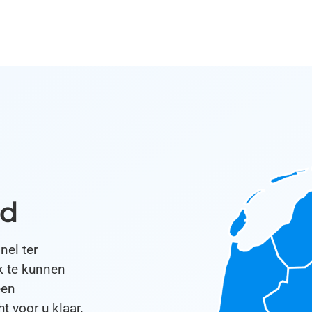
nd
nel ter
k te kunnen
een
t voor u klaar.