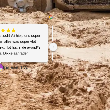
tisch! Ali hielp ons super
Snelle en goede service!
en alles was super vlot
ld. Tot laat in de avond/‘s
s. Dikke aanrader.
Iris van 't W.
Jelmer B.