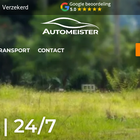
Verzekerd
RANSPORT
CONTACT
ive GPS tracking
Verzekerd transport
Best Beoord
| 24/7