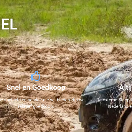
NEL
Snel en Goedkoop
Alti
e snelheid en service die wij bieden zijn we
De externe Sleepd
relatief goedkoop.
Nederland en