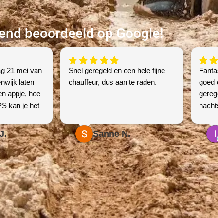
kend beoordeeld op Google!
ag 21 mei van
Snel geregeld en een hele fijne
Fantas
nwijk laten
chauffeur, dus aan te raden.
goed 
een appje, hoe
gerege
GPS kan je het
nacht
t telefonisch
ing of alles
J.
Sanne N.
 geregeld voor
!