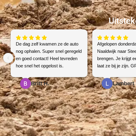
Uitste
De dag zelf kwamen ze de auto
Afgelopen donderd
nog ophalen. Super snel geregeld
Naaldwijk naar Stee
en goed contact! Heel tevreden
brengen. Je krijgt 
hoe snel het opgelost is.
laat ze bij je zijn. 
volgen. Bij aankoms
contact, en bevestig
Britt H.
Lambert 
oké is. Foto’s . Top
een betaalbare prijs