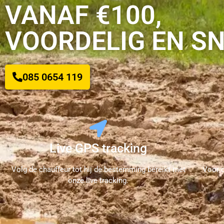
VANAF €100,
VOORDELIG EN S
085 0654 119
Live GPS tracking
Volg de chauffeur tot hij de bestemming bereikt met
Voor d
onze live tracking.