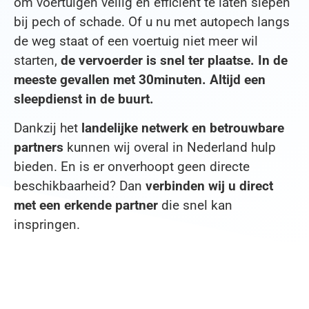
om voertuigen veilig en efficiënt te laten slepen
. Top
bij pech of schade. Of u nu met autopech langs
gerege
de weg staat of een voertuig niet meer wil
ld voor
starten,
de vervoerder is snel ter plaatse. In de
een
betaal
meeste gevallen met 30minuten. Altijd een
bare
sleepdienst in de buurt.
prijs!
Dankzij het
landelijke netwerk en betrouwbare
partners
kunnen wij overal in Nederland hulp
bieden. En is er onverhoopt geen directe
beschikbaarheid? Dan
verbinden wij u direct
met een erkende partner
die snel kan
inspringen.