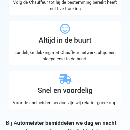
snel
bij je
.
Volg de Chauffeur tot hij de bestemming bereikt heeft
het
zijn.
Dikke
met live tracking.
opgelo
GPS
aanrad
st is.
kan je
er.
het
volgen
Altijd in de buurt
. Bij
aanko
Landelijke dekking met Chauffeur netwerk, altijd een
mst
sleepdienst in de buurt.
telefon
isch
contac
t, en
Snel en voordelig
bevest
iging
Voor de snelheid en service zijn wij relatief goedkoop.
of
alles
oké is.
Bij A
utomeister bemiddelen we dag en nacht
Foto’s