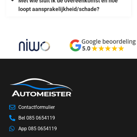
Met wie sluit ik de overeenkomst en hoe
loopt aansprakelijkheid/schade?
Contactformulier
Bel 085 0654119
App 085 0654119