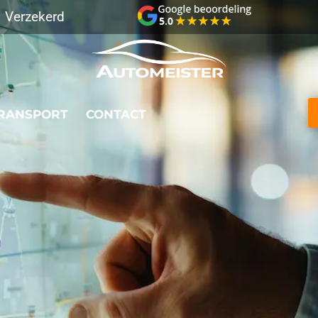
Verzekerd
RANSPORT
CONTACT
ive GPS tracking
Verzekerd transport
Best Beoord