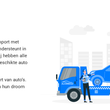
mport met
ndersteunt in
ij hebben alle
eschikte auto
t van auto’s.
n hun droom