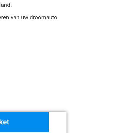
rland.
teren van uw droomauto.
ket