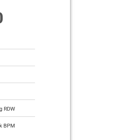
0
ing RDW
jk BPM