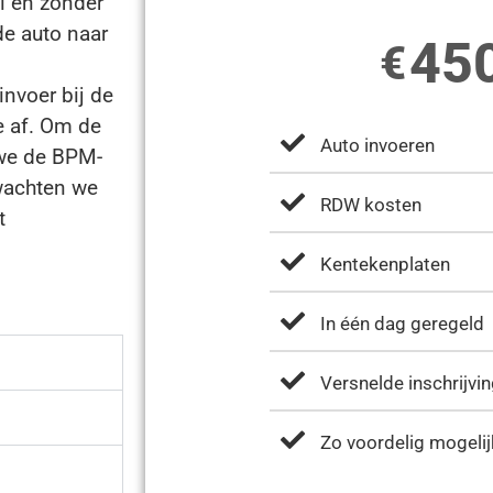
l en zonder
 de auto naar
45
€
invoer bij de
 af. Om de
Auto invoeren
 we de BPM-
 wachten we
RDW kosten
t
Kentekenplaten
In één dag geregeld
Versnelde inschrijv
Zo voordelig mogeli