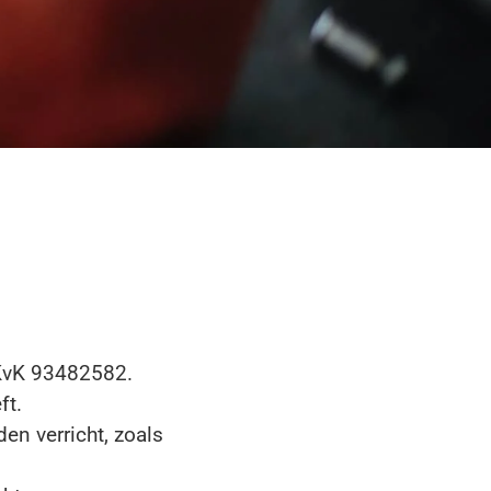
KvK 93482582.
ft.
en verricht, zoals