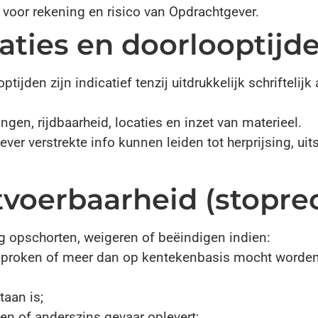
n) voor rekening en risico van Opdrachtgever.
icaties en doorlooptijd
jden zijn indicatief tenzij uitdrukkelijk schriftelijk
ingen, rijdbaarheid, locaties en inzet van materieel.
er verstrekte info kunnen leiden tot herprijsing, uit
itvoerbaarheid (stopre
g opschorten, weigeren of beëindigen indien:
esproken of meer dan op kentekenbasis mocht worden
taan is;
llen of anderszins gevaar oplevert;