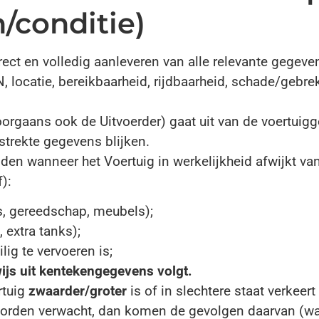
/conditie)
rect en volledig aanleveren van alle relevante gegeve
, locatie, bereikbaarheid, rijdbaarheid, schade/gebr
orgaans ook de Uitvoerder) gaat uit van de voertuig
strekte gegevens blijken.
lden wanneer het Voertuig in werkelijkheid afwijkt 
):
’s, gereedschap, meubels);
extra tanks);
lig te vervoeren is;
wijs uit kentekengegevens volgt.
rtuig
zwaarder/groter
is of in slechtere staat verkee
rden verwacht, dan komen de gevolgen daarvan (waa