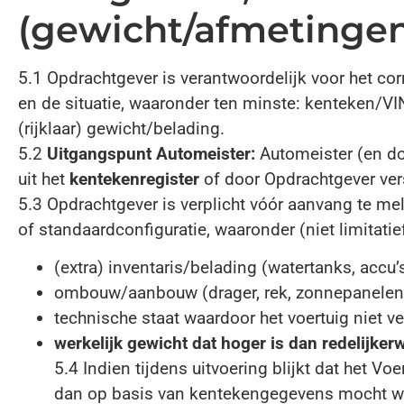
(gewicht/afmetingen
5.1 Opdrachtgever is verantwoordelijk voor het cor
en de situatie, waaronder ten minste: kenteken/VIN
(rijklaar) gewicht/belading.
5.2
Uitgangspunt Automeister:
Automeister (en do
uit het
kentekenregister
of door Opdrachtgever ver
5.3 Opdrachtgever is verplicht vóór aanvang te me
of standaardconfiguratie, waaronder (niet limitatief
(extra) inventaris/belading (watertanks, accu
ombouw/aanbouw (drager, rek, zonnepanelen, 
technische staat waardoor het voertuig niet vei
werkelijk gewicht dat hoger is dan redelijker
5.4 Indien tijdens uitvoering blijkt dat het Voe
dan op basis van kentekengegevens mocht wo