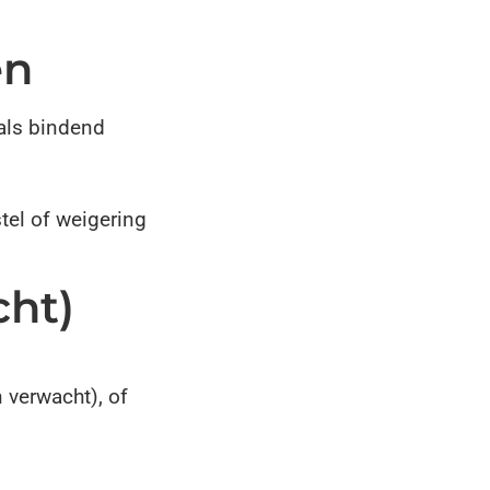
en
 als bindend
stel of weigering
cht)
 verwacht), of