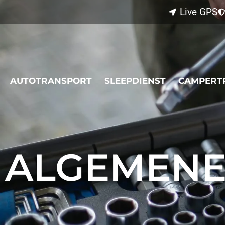
Live GPS
AUTOTRANSPORT
SLEEPDIENST
CAMPERT
L
ALGEMEN