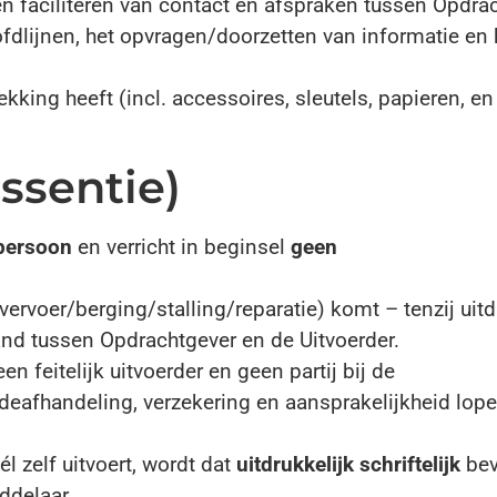
n faciliteren van contact en afspraken tussen Opdra
fdlijnen, het opvragen/doorzetten van informatie en 
kking heeft (incl. accessoires, sleutels, papieren, en
ssentie)
persoon
en verricht in beginsel
geen
vervoer/berging/stalling/reparatie) komt – tenzij uitd
and tussen Opdrachtgever en de Uitvoerder.
een feitelijk uitvoerder en geen partij bij de
eafhandeling, verzekering en aansprakelijkheid lopen
l zelf uitvoert, wordt dat
uitdrukkelijk schriftelijk
bev
ddelaar.