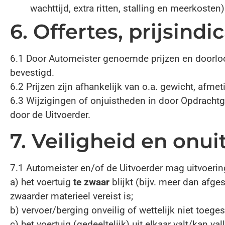
wachttijd, extra ritten, stalling en meerkoste
6. Offertes, prijsind
6.1 Door Automeister genoemde prijzen en doorloopti
bevestigd.
6.2 Prijzen zijn afhankelijk van o.a. gewicht, afmet
6.3 Wijzigingen of onjuistheden in door Opdrachtgev
door de Uitvoerder.
7. Veiligheid en onu
7.1 Automeister en/of de Uitvoerder mag uitvoerin
a) het voertuig
te zwaar
blijkt (bijv. meer dan afg
zwaarder materieel vereist is;
b) vervoer/berging onveilig of wettelijk niet toeges
c) het voertuig (gedeeltelijk) uit elkaar valt/kan va