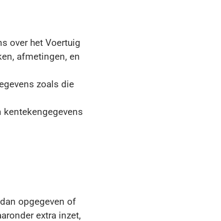
ns over het Voertuig
eken, afmetingen, en
gegevens zoals die
van kentekengegevens
rt dan opgegeven of
ronder extra inzet,