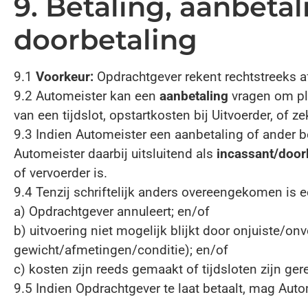
9. Betaling, aanbetal
doorbetaling
9.1
Voorkeur:
Opdrachtgever rekent rechtstreeks a
9.2 Automeister kan een
aanbetaling
vragen om pla
van een tijdslot, opstartkosten bij Uitvoerder, of z
9.3 Indien Automeister een aanbetaling of ander b
Automeister daarbij uitsluitend als
incassant/door
of vervoerder is.
9.4 Tenzij schriftelijk anders overeengekomen is 
a) Opdrachtgever annuleert; en/of
b) uitvoering niet mogelijk blijkt door onjuiste/o
gewicht/afmetingen/conditie); en/of
c) kosten zijn reeds gemaakt of tijdsloten zijn ger
9.5 Indien Opdrachtgever te laat betaalt, mag Au