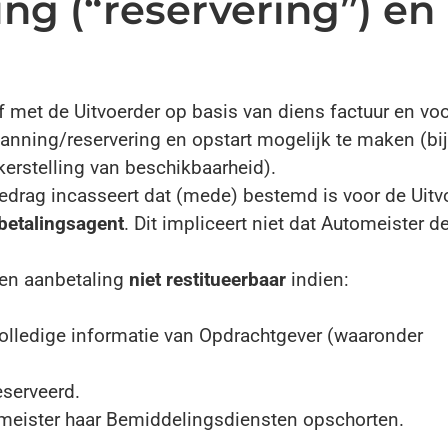
ing (“reservering”) en
f met de Uitvoerder op basis van diens factuur en vo
nning/reservering en opstart mogelijk te maken (bij
ekerstelling van beschikbaarheid).
edrag incasseert dat (mede) bestemd is voor de Uitv
betalingsagent
. Dit impliceert niet dat Automeister d
een aanbetaling
niet restitueerbaar
indien:
nvolledige informatie van Opdrachtgever (waaronder
eserveerd.
tomeister haar Bemiddelingsdiensten opschorten.