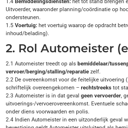
1.4
Bemiddelingsdiensten:
het tot stand brengen e
Uitvoerder, waaronder planning/coördinatie op hoo
ondersteunen.
1.5
Voertuig:
het voertuig waarop de opdracht betre
inhoud/belading).
2. Rol Automeister (e
2.1 Automeister treedt op als
bemiddelaar/tussen
vervoer/berging/stalling/reparatie
zelf.
2.2 De overeenkomst voor de feitelijke uitvoering (
schriftelijk overeengekomen –
rechtstreeks
tot st
2.3 Automeister is in dat geval
geen vervoerder
, g
uitvoerings-/vervoerovereenkomst. Eventuele schad
onder diens voorwaarden en polis.
2.4 Indien Automeister in een uitzonderlijk geval wé
bevestiging geldt Automeister uitsluitend als bemi