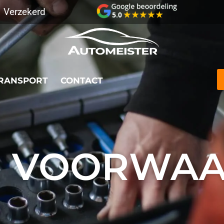
Verzekerd
RANSPORT
CONTACT
ive GPS tracking
Verzekerd transport
Best Beoord
E VOORWA