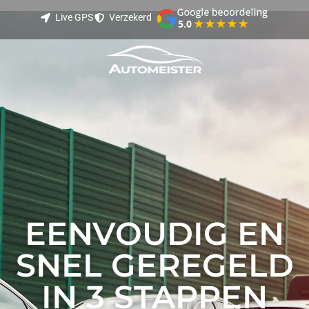
Live GPS
Verzekerd
Live GPS tracking
Verzekerd transport
Best Beoordeeld
EENVOUDIG EN
SNEL GEREGELD
IN 3 STAPPEN