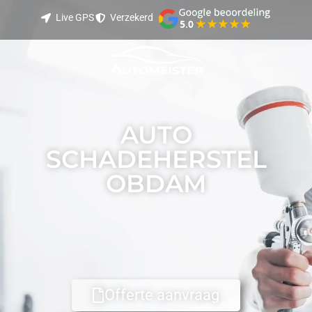
Live GPS
Verzekerd
Live GPS tracking
Verzekerd transport
Best Beoordeeld
AUTO
SCHADEHERSTEL
OBDAM
Offerte aanvraag