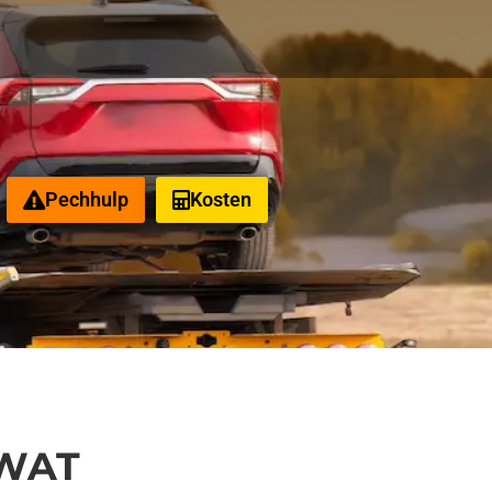
Pechhulp
Kosten
 WAT