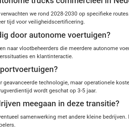
autonome trucks commercieel in Ned
verwachten we rond 2028-2030 op specifieke routes.
 tijd voor veiligheidscertificering.
ig door autonome voertuigen?
ien naar vlootbeheerders die meerdere autonome voer
ssituaties en klantinteractie.
portvoertuigen?
or geavanceerde technologie, maar operationele kost
ugverdientijd wordt geschat op 3-5 jaar.
rijven meegaan in deze transitie?
 eventueel samenwerking met andere kleine bedrijve
pelers.