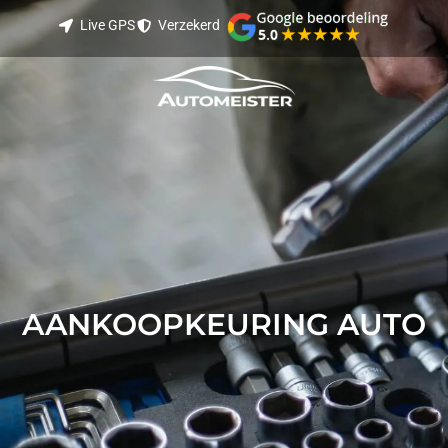
Live GPS
Verzekerd
Live GPS tracking
Verzekerd transport
Best Beoordeeld
AANKOOPKEURING AUTO