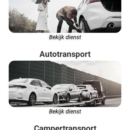
eld
voor
een
betaal
bare
Bekijk dienst
prijs!
Autotransport
Bekijk dienst
Campertransport